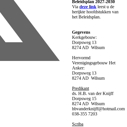
Beleidsplan 2027-2030
Via
deze link
leest u de
herijkte hoofdstukken van
het Beleidsplan.
Gegevens
Kerkgebouw:
Dorpsweg 13
8274 AD Wilsum
Hervormd
Verenigingsgebouw Het
Anker:
Dorpsweg 13
8274 AD Wilsum
Predikant
ds. H.B. van der Knijff
Dorpsweg 15
8274 AD Wilsum
hbvanderknijff@hotmail.com
038-355 7203
Scriba