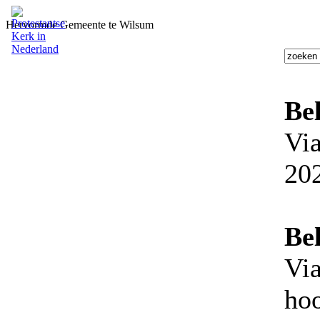
Hervormde Gemeente te Wilsum
Be
Vi
202
Be
Vi
hoo