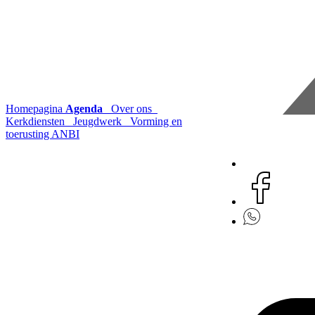
Homepagina
Agenda
Over ons
Kerkdiensten
Jeugdwerk
Vorming en
toerusting
ANBI