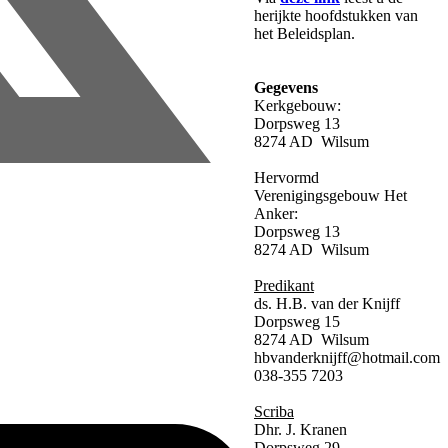
herijkte hoofdstukken van
het Beleidsplan.
Gegevens
Kerkgebouw:
Dorpsweg 13
8274 AD Wilsum
Hervormd
Verenigingsgebouw Het
Anker:
Dorpsweg 13
8274 AD Wilsum
Predikant
ds. H.B. van der Knijff
Dorpsweg 15
8274 AD Wilsum
hbvanderknijff@hotmail.com
038-355 7203
Scriba
Dhr. J. Kranen
Dorpsweg 29